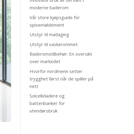
Innovativ bruk av servant i
moderne baderom
Vår store kjøpsguide for
spisemøblement
Utstyr til matlaging
Utstyr til vaskerommet
Baderomstilbehør: En oversikt
over markedet
Hvorfor nordmenn setter
trygghet først når de spiller på
nett
Solcelleladere og
batteribanker for
utendørsbruk