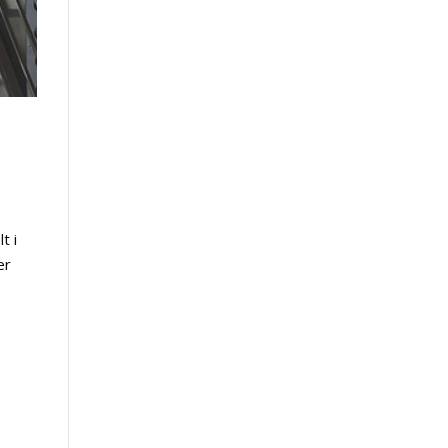
t i
er