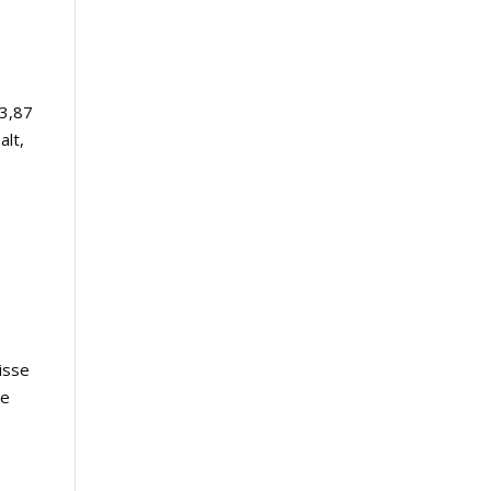
23,87
alt,
isse
ve