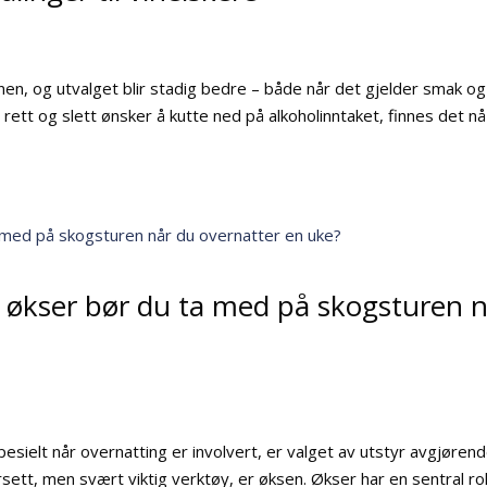
rdenen, og utvalget blir stadig bedre – både når det gjelder smak og
ler rett og slett ønsker å kutte ned på alkoholinntaket, finnes det nå
s økser bør du ta med på skogsturen 
esielt når overnatting er involvert, er valget av utstyr avgjørend
sett, men svært viktig verktøy, er øksen. Økser har en sentral rol