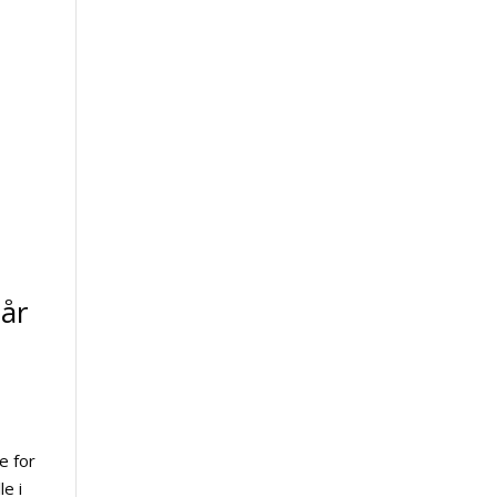
når
e for
le i