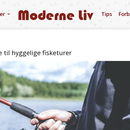
ler
Tips
Forb
 til hyggelige fisketurer