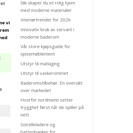
Slik skaper du et rolig hjem
ret
med moderne materialer
Interiørtrender for 2026
ne vi
Innovativ bruk av servant i
 frem
moderne baderom
 med
Vår store kjøpsguide for
spisemøblement
g
Utstyr til matlaging
Utstyr til vaskerommet
Baderomstilbehør: En oversikt
re
over markedet
Hvorfor nordmenn setter
trygghet først når de spiller på
nett
Solcelleladere og
batteribanker for