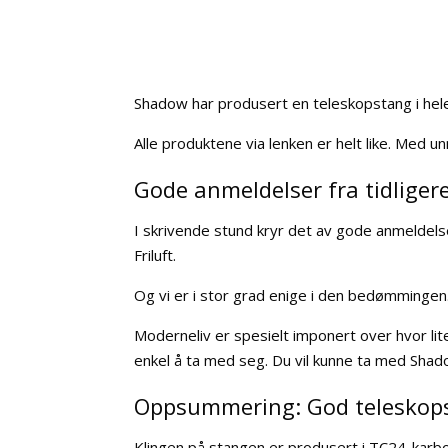
Shadow har produsert en teleskopstang i hele
Alle produktene via lenken er helt like. Med un
Gode anmeldelser fra tidliger
I skrivende stund kryr det av gode anmeldels
Friluft.
Og vi er i stor grad enige i den bedømmingen
Moderneliv er spesielt imponert over hvor li
enkel å ta med seg. Du vil kunne ta med Shado
Oppsummering: God teleskops
Klingen på stangen er produsert i TC24-karbon