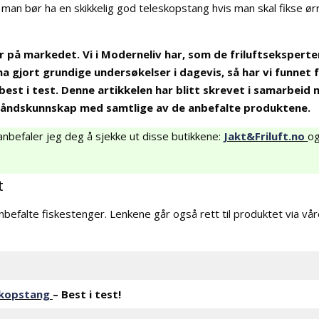
at man bør ha en skikkelig god teleskopstang hvis man skal fikse ør
 på markedet. Vi i Moderneliv har, som de friluftseksperte
 ha gjort grundige undersøkelser i dagevis, så har vi funnet
best i test.
Denne artikkelen har blitt skrevet i samarbeid
ehåndskunnskap med samtlige av de anbefalte produktene.
anbefaler jeg deg å sjekke ut disse butikkene:
Jakt&Friluft.no
o
t
nbefalte fiskestenger. Lenkene går også rett til produktet via vå
skopstang
– Best i test!