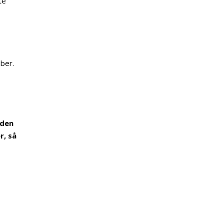
te
iber.
aden
r, så