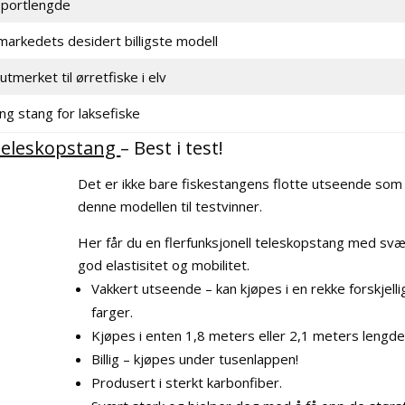
sportlengde
markedets desidert billigste modell
utmerket til ørretfiske i elv
ng stang for laksefiske
Teleskopstang
– Best i test!
Det er ikke bare fiskestangens flotte utseende som
denne modellen til testvinner.
Her får du en flerfunksjonell teleskopstang med svæ
god elastisitet og mobilitet.
Vakkert utseende – kan kjøpes i en rekke forskjelli
farger.
Kjøpes i enten 1,8 meters eller 2,1 meters lengde
Billig – kjøpes under tusenlappen!
Produsert i sterkt karbonfiber.