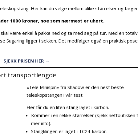
eskopstang. Her kan du velge mellom ulike størrelser og farger
 under 1000 kroner, noe som nærmest er uhørt.
n skal være enkel å pakke ned og ta med seg på tur. Med en total
e Sugaring ligger i sekken. Det medfølger også en praktisk pos
SJEKK PRISEN HER →
ort transportlengde
«Tele Minispin» fra Shadow er den nest beste
teleskopstangen i vår test.
Her får du en liten stang laget i karbon.
Kommer i en rekke størrelser (sjekk nettbutikken 
mer info).
Stangklingen er laget i TC24-karbon.