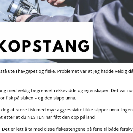
å stå ute i havgapet og fiske. Problemet var at jeg hadde veldig då
estang med veldig begrenset rekkevidde og egenskaper. Det var n
or fisk på sluken – og den slapp unna.
e deg at store fisk med mye aggressivitet ikke slipper unna. Ingen
et etter at du NESTEN har fått den opp på land.
. Det er lett å ta med disse fiskestengene på ferie til både fersk