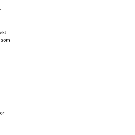
.
vekt
e som
for