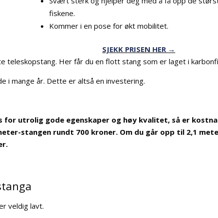
Svært sterk og hjelper deg med å få opp de størs
fiskene.
Kommer i en pose for økt mobilitet.
SJEKK PRISEN HER →
teleskopstang. Her får du en flott stang som er laget i karbonf
de i mange år. Dette er altså en investering.
oss for utrolig gode egenskaper og høy kvalitet, så er kostn
meter-stangen rundt 700 kroner. Om du går opp til 2,1 mete
er.
 stanga
r veldig lavt.