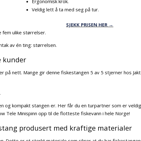
Ergonomisk krok.
Veldig lett å ta med seg på tur.
SJEKK PRISEN HER →
 fem ulike størrelser.
ntak av én ting: størrelsen.
e kunder
er på nett. Mange gir denne fiskestangen 5 av 5 stjerner hos Jak
.
ten og kompakt stangen er. Her får du en turpartner som er veldi
w Tele Minispinn opp til de flotteste fiskevann i hele Norge!
tang produsert med kraftige materialer
. Dette er et sterkt materiale som sikrer at du har fiskestangen 