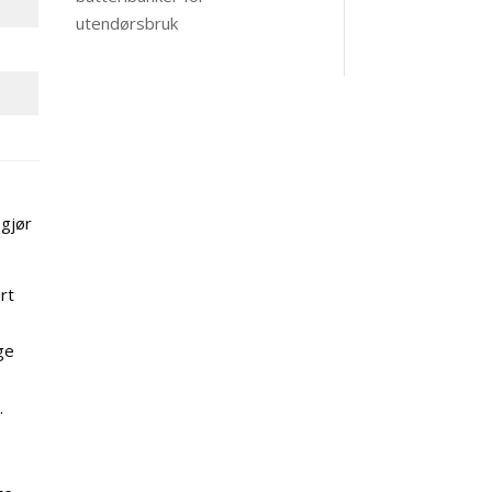
utendørsbruk
 gjør
rt
ge
.