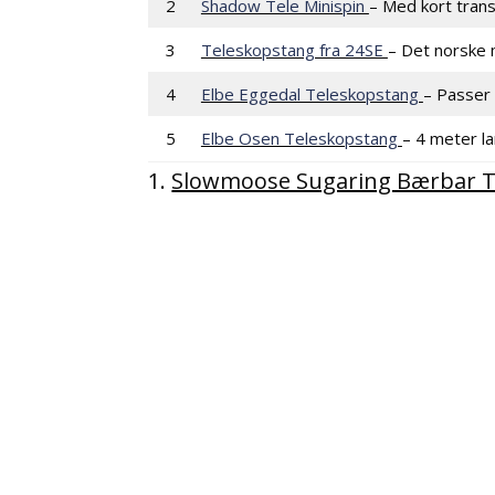
2
Shadow Tele Minispin
– Med kort tran
3
Teleskopstang fra 24SE
– Det norske 
4
Elbe Eggedal Teleskopstang
– Passer 
5
Elbe Osen Teleskopstang
– 4 meter la
1.
Slowmoose Sugaring Bærbar 