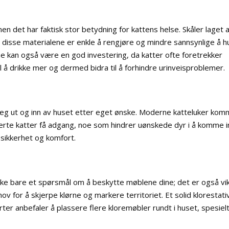
men det har faktisk stor betydning for kattens helse. Skåler laget 
 da disse materialene er enkle å rengjøre og mindre sannsynlige å 
ne kan også være en god investering, da katter ofte foretrekker
 å drikke mer og dermed bidra til å forhindre urinveisproblemer.
e seg ut og inn av huset etter eget ønske. Moderne katteluker ko
erte katter få adgang, noe som hindrer uønskede dyr i å komme i
 sikkerhet og komfort.
 ikke bare et spørsmål om å beskytte møblene dine; det er også vi
ov for å skjerpe klørne og markere territoriet. Et solid klorestati
rter anbefaler å plassere flere kloremøbler rundt i huset, spesiel