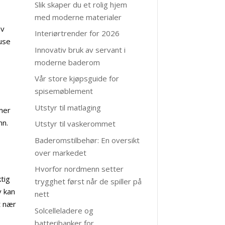
Slik skaper du et rolig hjem
med moderne materialer
av
Interiørtrender for 2026
huse
Innovativ bruk av servant i
moderne baderom
Vår store kjøpsguide for
spisemøblement
Utstyr til matlaging
mmer
nn.
Utstyr til vaskerommet
Baderomstilbehør: En oversikt
over markedet
Hvorfor nordmenn setter
ktig
trygghet først når de spiller på
v kan
nett
t nær
Solcelleladere og
batteribanker for