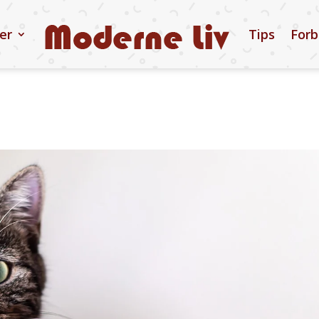
ler
Tips
Forb