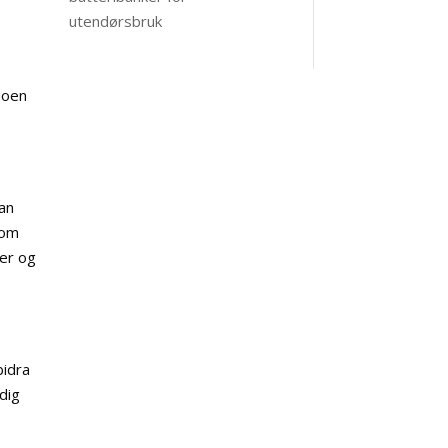
utendørsbruk
Noen
kan
som
mer og
bidra
idig