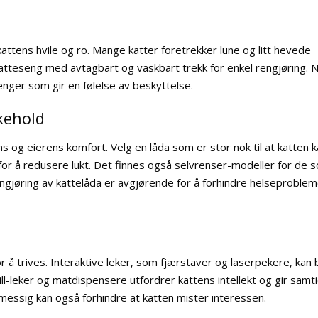
ttens hvile og ro. Mange katter foretrekker lune og litt hevede
katteseng med avtagbart og vaskbart trekk for enkel rengjøring. 
senger som gir en følelse av beskyttelse.
ikehold
s og eierens komfort. Velg en låda som er stor nok til at katten 
for å redusere lukt. Det finnes også selvrenser-modeller for de 
gjøring av kattelåda er avgjørende for å forhindre helseproble
r å trives. Interaktive leker, som fjærstaver og laserpekere, kan 
pill-leker og matdispensere utfordrer kattens intellekt og gir samt
lmessig kan også forhindre at katten mister interessen.