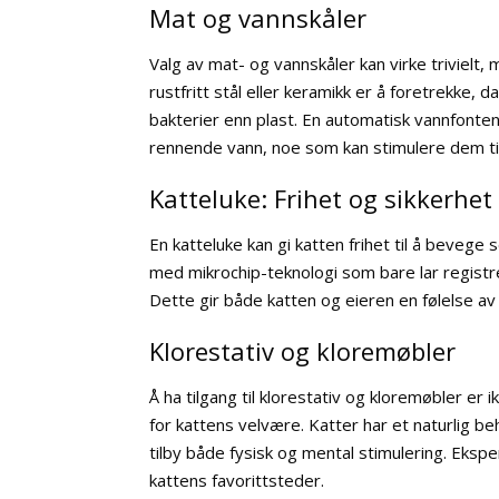
Mat og vannskåler
Valg av mat- og vannskåler kan virke trivielt, 
rustfritt stål eller keramikk er å foretrekke,
bakterier enn plast. En automatisk vannfonte
rennende vann, noe som kan stimulere dem til
Katteluke: Frihet og sikkerhet
En katteluke kan gi katten frihet til å beveg
med mikrochip-teknologi som bare lar registr
Dette gir både katten og eieren en følelse av
Klorestativ og kloremøbler
Å ha tilgang til klorestativ og kloremøbler er
for kattens velvære. Katter har et naturlig beh
tilby både fysisk og mental stimulering. Ekspe
kattens favorittsteder.