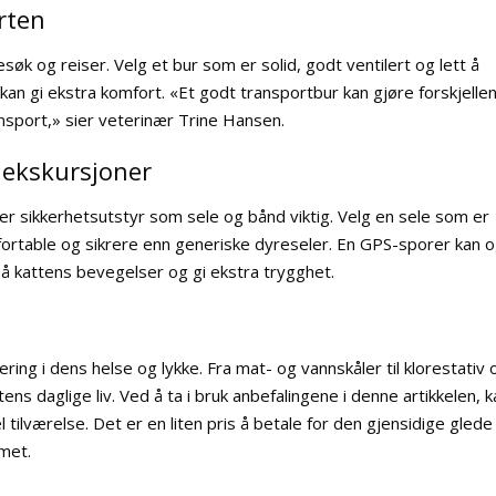
rten
øk og reiser. Velg et bur som er solid, godt ventilert og lett å
kan gi ekstra komfort. «Et godt transportbur kan gjøre forskjelle
nsport,» sier veterinær Trine Hansen.
 ekskursjoner
 er sikkerhetsutstyr som sele og bånd viktig. Velg en sele som er
fortable og sikrere enn generiske dyreseler. En GPS-sporer kan 
på kattens bevegelser og gi ekstra trygghet.
stering i dens helse og lykke. Fra mat- og vannskåler til klorestativ 
attens daglige liv. Ved å ta i bruk anbefalingene i denne artikkelen, 
l tilværelse. Det er en liten pris å betale for den gjensidige glede
mmet.