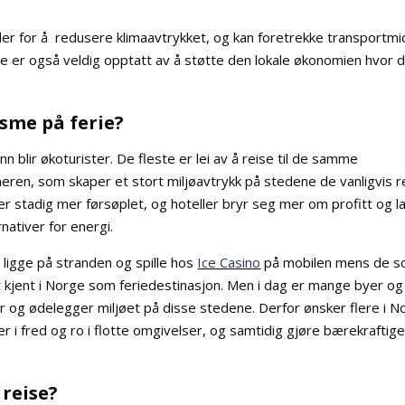
er for å redusere klimaavtrykket, og kan foretrekke transportmi
e er også veldig opptatt av å støtte den lokale økonomien hvor 
sme på ferie?
nn blir økoturister. De fleste er lei av å reise til de samme
ren, som skaper et stort miljøavtrykk på stedene de vanligvis r
 er stadig mer førsøplet, og hoteller bryr seg mer om profitt og l
rnativer for energi.
 ligge på stranden og spille hos
Ice Casino
på mobilen mens de so
dt kjent i Norge som feriedestinasjon. Men i dag er mange byer og
og ødelegger miljøet på disse stedene. Derfor ønsker flere i N
r i fred og ro i flotte omgivelser, og samtidig gjøre bærekraftige
reise?