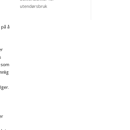
utendørsbruk
 på å
er
s
r som
nnlig
lger.
er