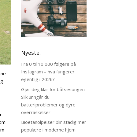
Nyeste:
Fra 0 til 10 000 følgere på
Instagram – hva fungerer
nne
egentlig i 2026?
og
Gjør deg klar for båtsesongen:
Slik unngår du
batteriproblemer og dyre
overraskelser
r
som
Bioetanolpeiser blir stadig mer
som
populære i moderne hjem