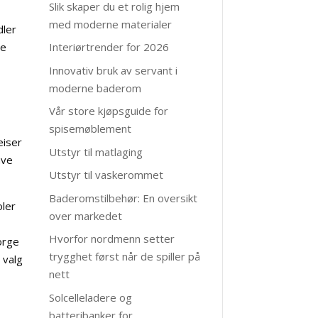
Slik skaper du et rolig hjem
med moderne materialer
dler
de
Interiørtrender for 2026
Innovativ bruk av servant i
moderne baderom
Vår store kjøpsguide for
spisemøblement
eiser
Utstyr til matlaging
ave
Utstyr til vaskerommet
Baderomstilbehør: En oversikt
ler
over markedet
Hvorfor nordmenn setter
orge
trygghet først når de spiller på
 valg
nett
Solcelleladere og
batteribanker for