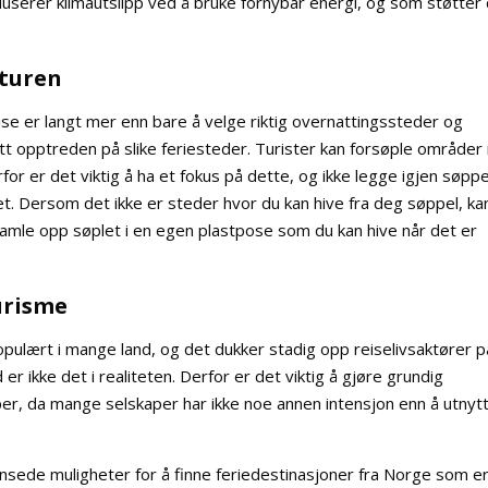
userer klimautslipp ved å bruke fornybar energi, og som støtter
lturen
ise er langt mer enn bare å velge riktig overnattingssteder og
 ditt opptreden på slike feriesteder. Turister kan forsøple område
or er det viktig å ha et fokus på dette, og ikke legge igjen søppe
det. Dersom det ikke er steder hvor du kan hive fra deg søppel, ka
mle opp søplet i en egen plastpose som du kan hive når det er
urisme
populært i mange land, og det dukker stadig opp reiselivsaktører p
er ikke det i realiteten. Derfor er det viktig å gjøre grundig
per, da mange selskaper har ikke noe annen intensjon enn å utnyt
nsede muligheter for å finne feriedestinasjoner fra Norge som e