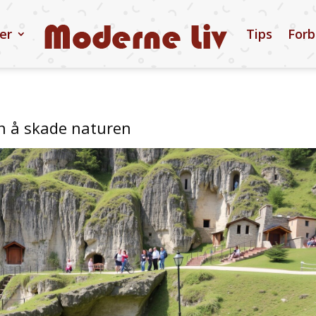
ler
Tips
Forb
en å skade naturen