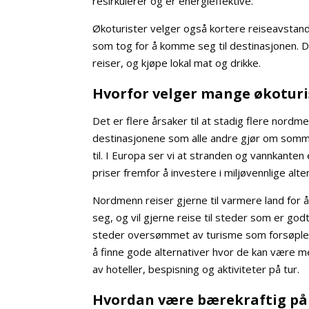
resirkulerer og er energieffektive.
Økoturister velger også kortere reiseavstand
som tog for å komme seg til destinasjonen. D
reiser, og kjøpe lokal mat og drikke.
Hvorfor velger mange økoturi
Det er flere årsaker til at stadig flere nordme
destinasjonene som alle andre gjør om somme
til. I Europa ser vi at stranden og vannkanten
priser fremfor å investere i miljøvennlige alte
Nordmenn reiser gjerne til varmere land for å
seg, og vil gjerne reise til steder som er go
steder oversømmet av turisme som forsøpler 
å finne gode alternativer hvor de kan være me
av hoteller, bespisning og aktiviteter på tur.
Hvordan være bærekraftig på 