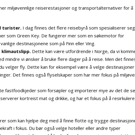
 mer miljøvennlige reiserestasjoner og transportalternativer for å
 turister.
I dag finnes det flere reisebyrå som spesialiserer seg
sjoner som Green Key. De fungerer mer som en søkemotor for
 vanlige destinasjonene som på Finn eller Ving.
 klimautslipp.
Dette kan være utfordrende i Norge, da vi komm
ed mindre vi ønsker å bruke flere dager på å reise. Men det finne
du velger fly. Dette kan for eksempel være å velge destinasjone
inger. Det finnes også flyselskaper som har mer fokus på miljøve
te fastfoodkjeder som forsøpler og importerer mye av det de se
serverer kortreist mat og drikke, og har et fokus på å resirkulere
rer som kan hjelpe deg med å finne flotte og trygge destinasjon
kraft i fokus. Du bør også velge hoteller eller andre typer