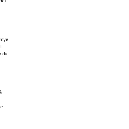
 det
r mye
l
n du
å
te
r