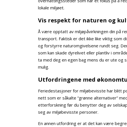
overnattingssteder som har et fokus på å red
lokale miljøet.
Vis respekt for naturen og ku
Å være opptatt av miljøpåvirkningen din på re
transport. Faktisk er det ikke like viktig som
og forstyrre naturomgivelsene rundt seg. Derf
som kan skade dyrelivet eller plantliv i områ
ta med deg en egen bag mens du er ute og sa
mulig.
Utfordringene med økonomt
Feriedestasjoner for miljøbevisste har blitt 
nett som er såkalte “grønne alternativer” med 
etterforskning før du benytter deg av selska
seg av miljøbevisste personer.
En annen utfordring er at det kan være begre