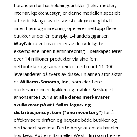
I bransjen for husholdningsartikler (f.eks. møbler,
interiør, kjøkkenutstyr) er denne modellen spesielt
utbredt. Mange av de største aktørene globalt
innen hjem og innredning opererer nettopp flere
butikker under én paraply. E-handelsgiganten
Wayfair
nevnt over er et av de tydeligste
eksemplene innen hjeminnredning – selskapet fører
over 14 millioner produkter via sine fem
nettbutikker og samarbeider med rundt 11 000
leverandører på tvers av disse. En annen stor aktør
er
Williams-Sonoma, Inc.
, som eier flere
merkevarer innen kjøkken og møbler. Selskapet
annonserte i 2018 at
alle deres merkevarer
skulle over på ett felles lager- og
distribusjonssystem (“one inventory”)
for å
effektivisere driften og betjene både butikker og
netthandel sømløst. Dette betyr at om du handler
hos f.eks. Pottery Barn eller West Elm (som begge