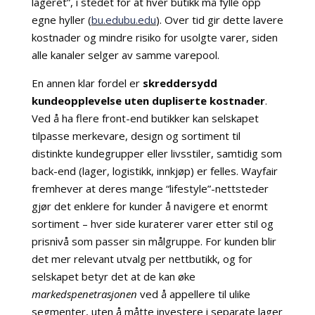
lageret”, i stedet for at hver butikk må fylle opp
egne hyller (
bu.edu
bu.edu
). Over tid gir dette lavere
kostnader og mindre risiko for usolgte varer, siden
alle kanaler selger av samme varepool.
En annen klar fordel er
skreddersydd
kundeopplevelse uten dupliserte kostnader
.
Ved å ha flere front-end butikker kan selskapet
tilpasse merkevare, design og sortiment til
distinkte kundegrupper eller livsstiler, samtidig som
back-end (lager, logistikk, innkjøp) er felles. Wayfair
fremhever at deres mange “lifestyle”-nettsteder
gjør det enklere for kunder å navigere et enormt
sortiment – hver side kuraterer varer etter stil og
prisnivå som passer sin målgruppe. For kunden blir
det mer relevant utvalg per nettbutikk, og for
selskapet betyr det at de kan øke
markedspenetrasjonen
ved å appellere til ulike
segmenter, uten å måtte investere i separate lager