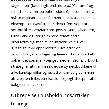
segmenter (f.eks. high-end mote på “Couture” og
rabatterte varer på outlet-siden 6pm.com) uten å
måtte duplisere lager for hver nettbutikk. Et annet
eksempel er Wayfair, som driver fem separate
nettbutikker (Wayfair.com, Joss & Main, AllModern,
Birch Lane og Perigold) med tematiserte
produktutvalg, men felles infrastruktur. Hver
“livsstilsbutikk” appellerer til ulike stiler og
prispunkter, mens lager og leverandørnettverket
bak er det samme. Poenget med en slik multi-butikk
strategi er at man kan skreddersy nettbutikkene til
ulike kundeprofiler og estetikk, samtidig som man
utnytter en felles varekatalog og logistikkapparat i
bakgrunnen (
vox.com
).
Utbredelse i husholdningsartikler-
bransjen