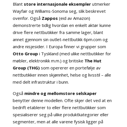
Blant
store internasjonale eksempler
utmerker
Wayfair og Williams-Sonoma seg, slik beskrevet
ovenfor. Også
Zappos
(eid av Amazon)
demonstrerte tidlig hvordan en enkelt aktør kunne
drive flere nettbutikker fra samme lager, blant
annet gjennom sin outlet-nettbutikk 6pm.com og
andre nisjesider. I Europa finner vi grupper som
Otto Group
i Tyskland (med ulike nettbutikker for
møbler, elektronikk m.m.) og britiske
The Hut
Group (THG)
som opererer en portefølje av
nettbutikker innen skjønnhet, helse og livsstil – alle
med delt infrastruktur i bunn.
Også
mindre og mellomstore selskaper
benytter denne modellen. Ofte skjer det ved at en
bedrift etablerer to eller flere nettbutikker som
spesialiserer seg på ulike produktkategorier eller
segmenter, men at alle varene fysisk ligger på