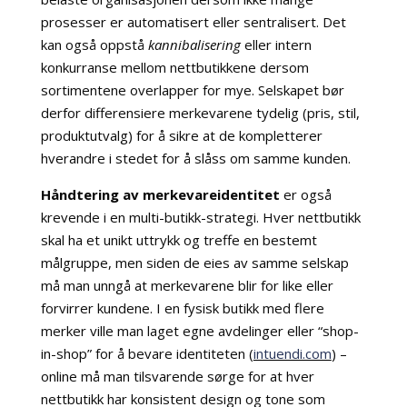
prosesser er automatisert eller sentralisert. Det
kan også oppstå
kannibalisering
eller intern
konkurranse mellom nettbutikkene dersom
sortimentene overlapper for mye. Selskapet bør
derfor differensiere merkevarene tydelig (pris, stil,
produktutvalg) for å sikre at de kompletterer
hverandre i stedet for å slåss om samme kunden.
Håndtering av merkevareidentitet
er også
krevende i en multi-butikk-strategi. Hver nettbutikk
skal ha et unikt uttrykk og treffe en bestemt
målgruppe, men siden de eies av samme selskap
må man unngå at merkevarene blir for like eller
forvirrer kundene. I en fysisk butikk med flere
merker ville man laget egne avdelinger eller “shop-
in-shop” for å bevare identiteten (
intuendi.com
) –
online må man tilsvarende sørge for at hver
nettbutikk har konsistent design og tone som