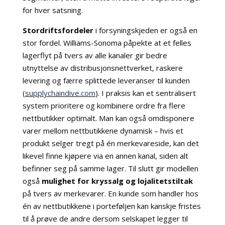
for hver satsning.
Stordriftsfordeler
i forsyningskjeden er også en
stor fordel. Williams-Sonoma påpekte at et felles
lagerflyt på tvers av alle kanaler gir bedre
utnyttelse av distribusjonsnettverket, raskere
levering og færre splittede leveranser til kunden
(
supplychaindive.com
). I praksis kan et sentralisert
system prioritere og kombinere ordre fra flere
nettbutikker optimalt. Man kan også omdisponere
varer mellom nettbutikkene dynamisk – hvis et
produkt selger tregt på én merkevareside, kan det
likevel finne kjøpere via en annen kanal, siden alt
befinner seg på samme lager. Til slutt gir modellen
også
mulighet for kryssalg og lojalitetstiltak
på tvers av merkevarer. En kunde som handler hos
én av nettbutikkene i porteføljen kan kanskje fristes
til å prøve de andre dersom selskapet legger til