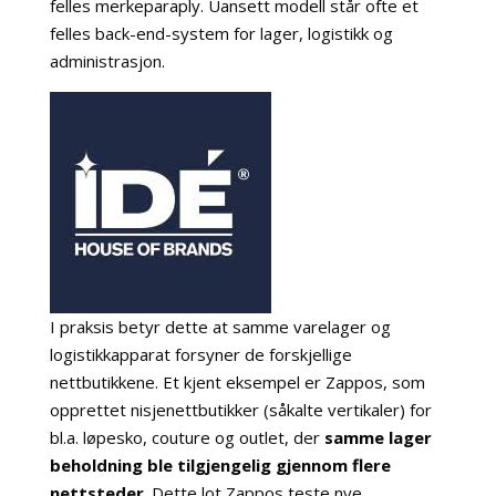
felles merkeparaply. Uansett modell står ofte et
felles back-end-system for lager, logistikk og
administrasjon.
I praksis betyr dette at samme varelager og
logistikkapparat forsyner de forskjellige
nettbutikkene. Et kjent eksempel er Zappos, som
opprettet nisjenettbutikker (såkalte vertikaler) for
bl.a. løpesko, couture og outlet, der
samme lager
beholdning ble tilgjengelig gjennom flere
nettsteder
. Dette lot Zappos teste nye