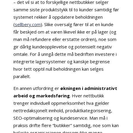
– det vil si at to forskjellige nettbutikker selger
samme siste produktstykk til to kunder samtidig før
systemet rekker å oppdatere beholdningen
(
sellbery.com
). Slike oversalg fører til at en kunde
får beskjed om at varen likevel ikke er på lager (og
man må refundere eller erstatte ordren), noe som
gir dårlig kundeopplevelse og potensielt negativ
omtale. For å unngå dette må bedriften investere i
integrerte lagersystemer og kanskje begrense
hvor tett opptil null beholdningen kan selges
parallelt.
En annen utfordring er
økningen i administrativt
arbeid og markedsføring
. Hver nettbutikk
trenger individuell oppmerksomhet hva gjelder
nettredaksjonelt innhold, produktkategorisering,
SEO-optimalisering og kundeservice. Man må i
praksis drifte flere “butikker” samtidig, noe som kan
belaste organisasjonen dersom ikke mange