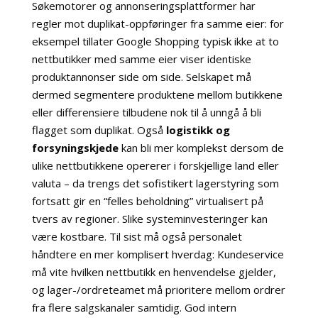
Søkemotorer og annonseringsplattformer har
regler mot duplikat-oppføringer fra samme eier: for
eksempel tillater Google Shopping typisk ikke at to
nettbutikker med samme eier viser identiske
produktannonser side om side. Selskapet må
dermed segmentere produktene mellom butikkene
eller differensiere tilbudene nok til å unngå å bli
flagget som duplikat. Også
logistikk og
forsyningskjede
kan bli mer komplekst dersom de
ulike nettbutikkene opererer i forskjellige land eller
valuta – da trengs det sofistikert lagerstyring som
fortsatt gir en “felles beholdning” virtualisert på
tvers av regioner. Slike systeminvesteringer kan
være kostbare. Til sist må også personalet
håndtere en mer komplisert hverdag: Kundeservice
må vite hvilken nettbutikk en henvendelse gjelder,
og lager-/ordreteamet må prioritere mellom ordrer
fra flere salgskanaler samtidig. God intern