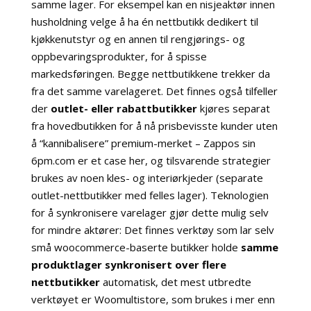
samme lager. For eksempel kan en nisjeaktør innen
husholdning velge å ha én nettbutikk dedikert til
kjøkkenutstyr og en annen til rengjørings- og
oppbevaringsprodukter, for å spisse
markedsføringen. Begge nettbutikkene trekker da
fra det samme varelageret. Det finnes også tilfeller
der
outlet- eller rabattbutikker
kjøres separat
fra hovedbutikken for å nå prisbevisste kunder uten
å “kannibalisere” premium-merket – Zappos sin
6pm.com er et case her, og tilsvarende strategier
brukes av noen kles- og interiørkjeder (separate
outlet-nettbutikker med felles lager). Teknologien
for å synkronisere varelager gjør dette mulig selv
for mindre aktører: Det finnes verktøy som lar selv
små woocommerce-baserte butikker holde
samme
produktlager synkronisert over flere
nettbutikker
automatisk, det mest utbredte
verktøyet er Woomultistore, som brukes i mer enn