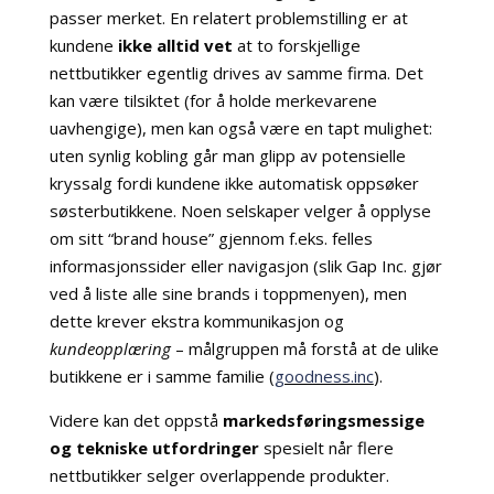
passer merket. En relatert problemstilling er at
kundene
ikke alltid vet
at to forskjellige
nettbutikker egentlig drives av samme firma. Det
kan være tilsiktet (for å holde merkevarene
uavhengige), men kan også være en tapt mulighet:
uten synlig kobling går man glipp av potensielle
kryssalg fordi kundene ikke automatisk oppsøker
søsterbutikkene. Noen selskaper velger å opplyse
om sitt “brand house” gjennom f.eks. felles
informasjonssider eller navigasjon (slik Gap Inc. gjør
ved å liste alle sine brands i toppmenyen), men
dette krever ekstra kommunikasjon og
kundeopplæring
– målgruppen må forstå at de ulike
butikkene er i samme familie (
goodness.inc
).
Videre kan det oppstå
markedsføringsmessige
og tekniske utfordringer
spesielt når flere
nettbutikker selger overlappende produkter.