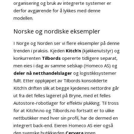
organisering og bruk av integrerte systemer er
derfor avgjørende for å lykkes med denne
modellen.
Norske og nordiske eksempler
I Norge og Norden ser vi flere eksempler på denne
trenden i praksis. Kjeden
Kitch’n
(kjøkkenutstyr) og
konkurrenten
Tilbords
opererte tidligere separat,
men eies i dag av samme selskap (Homeco AS) og
deler nå netthandelslager
og logistikksystemer
fullt. Etter oppkjøpet av Tilbords konsoliderte
Kitch’n driften slik at begge kjedenes nettordre går
ut fra det felles lageret på Bryne, med et felles
Autostore-robotlager for effektiv plukking. Til tross
for at Kitchn.no og Tilbords.no fortsatt er to ulike
nettbutikker med hver sin profil, har de dermed en
integrert back-end. Eieren Homeco AS eier også
den svenske butikkjeden
Cervera
innen